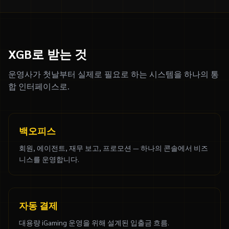
XGB로 받는 것
운영사가 첫날부터 실제로 필요로 하는 시스템을 하나의 통
합 인터페이스로.
백오피스
회원, 에이전트, 재무 보고, 프로모션 — 하나의 콘솔에서 비즈
니스를 운영합니다.
자동 결제
대용량 iGaming 운영을 위해 설계된 입출금 흐름.