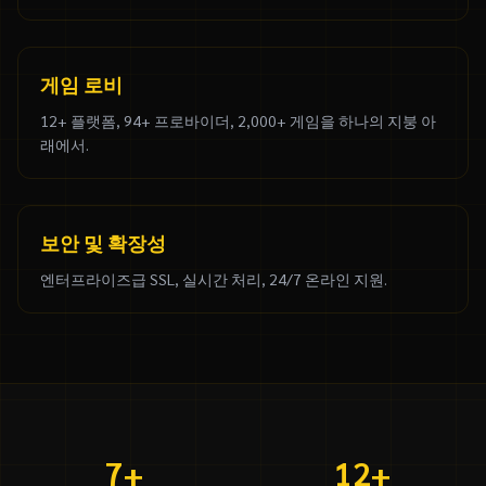
게임 로비
12+ 플랫폼, 94+ 프로바이더, 2,000+ 게임을 하나의 지붕 아
래에서.
보안 및 확장성
엔터프라이즈급 SSL, 실시간 처리, 24/7 온라인 지원.
7+
12+