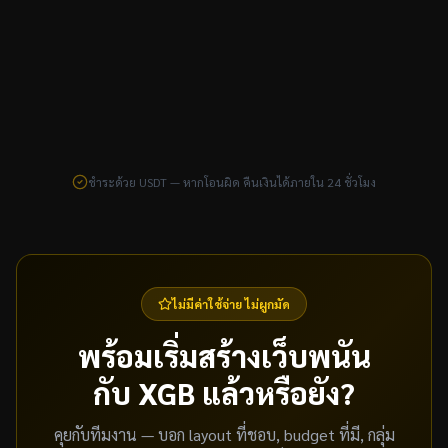
Affiliate System หลายชั้น
Movie Site (organic traffic)
Ads System + วัดผล ROI
ชำระด้วย USDT — หากโอนผิด คืนเงินได้ภายใน 24 ชั่วโมง
ไม่มีค่าใช้จ่าย ไม่ผูกมัด
พร้อมเริ่ม
สร้างเว็บพนัน
กับ XGB แล้วหรือยัง?
คุยกับทีมงาน — บอก layout ที่ชอบ, budget ที่มี, กลุ่ม