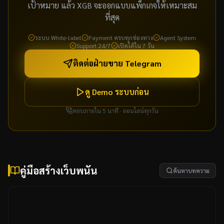
เป้าหมาย แล้ว XGB จะออกแบบแพ็กเกจให้เหมาะสม
ที่สุด
ระบบ White-label
Payment ครบทุกช่องทาง
Agent System
Support 24/7
เปิดได้ใน 7 วัน
ติดต่อฝ่ายขาย Telegram
ดู Demo ระบบก่อน
ตอบภายใน 5 นาที · ออนไลน์ทุกวัน
คู่มือ
สร้างเว็บพนัน
ค้นหาบทความ
9 มิ.ย. 2568
1
นาที
เลือก Game Provider สำหรับเว็บพนัน: แนะนำ
ค่ายเกมชั้นนำ 2025