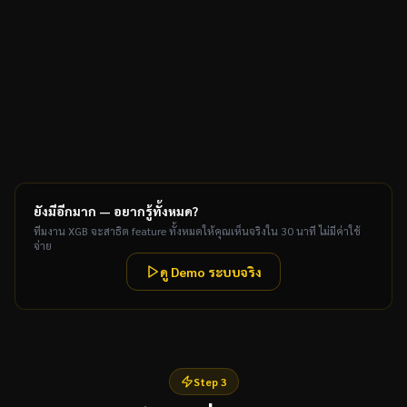
ยังมีอีกมาก — อยากรู้ทั้งหมด?
ทีมงาน XGB จะสาธิต feature ทั้งหมดให้คุณเห็นจริงใน 30 นาที ไม่มีค่าใช้
จ่าย
ดู Demo ระบบจริง
Step 3