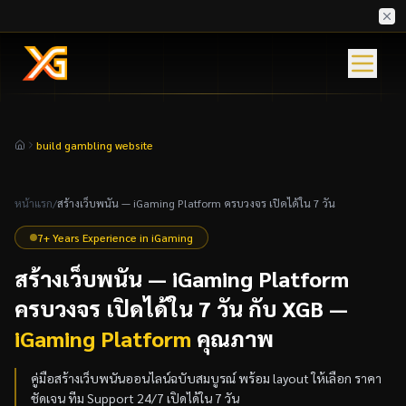
build gambling website
หน้าแรก
/
สร้างเว็บพนัน — iGaming Platform ครบวงจร เปิดได้ใน 7 วัน
7+ Years Experience in iGaming
สร้างเว็บพนัน — iGaming Platform
ครบวงจร เปิดได้ใน 7 วัน
กับ XGB —
iGaming Platform
คุณภาพ
คู่มือสร้างเว็บพนันออนไลน์ฉบับสมบูรณ์ พร้อม layout ให้เลือก ราคา
ชัดเจน ทีม Support 24/7 เปิดได้ใน 7 วัน