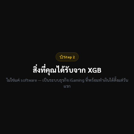
สีและ font อ่านง่าย
Step 2
สิ่งที่คุณได้รับจาก XGB
ไม่ใช่แค่ software — เป็นระบบธุรกิจ iGaming ที่พร้อมทำเงินได้ตั้งแต่วัน
แรก