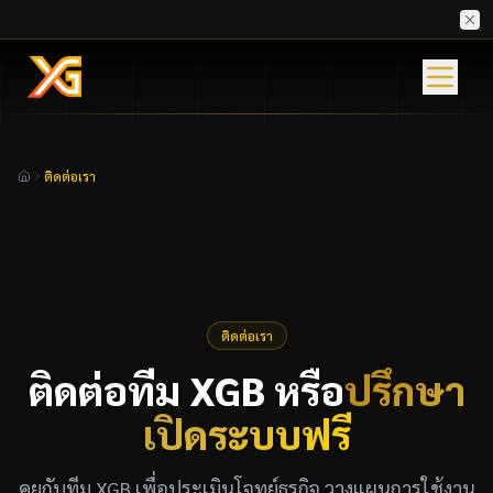
ติดต่อเรา
ติดต่อเรา
ติดต่อทีม XGB หรือ
ปรึกษา
เปิดระบบฟรี
คุยกับทีม XGB เพื่อประเมินโจทย์ธุรกิจ วางแผนการใช้งาน