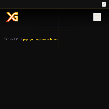
บทความ
psp igaming tam web pan