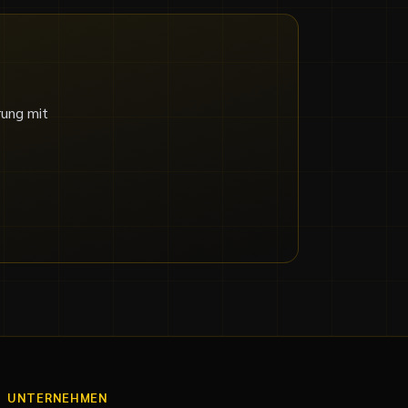
rung mit
UNTERNEHMEN