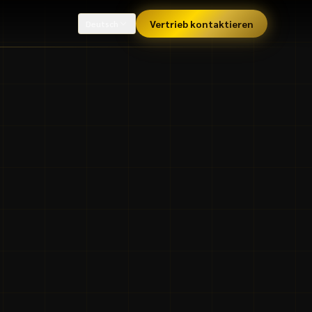
Vertrieb kontaktieren
Deutsch